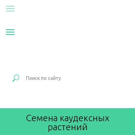
Семена каудексных
растений