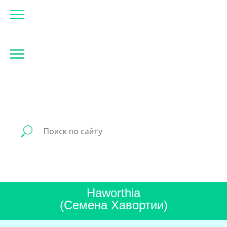
Haworthia
(Семена Хавортии)