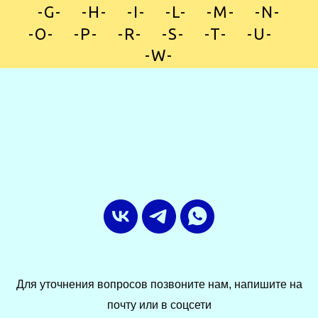
-G-
»
-H-
»
-I-
»
-L-
»
-M-
»
-N-
-O-
»
-P-
»
-R-
»
-S-
»
-T-
»
-U-
»
-W-
Для уточнения вопросов позвоните нам, напишите на
почту или в соцсети