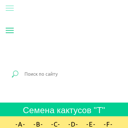
Семена кактусо в "T"
-A-
»
-B-
»
-C-
»
-D-
»
-E-
»
-F-