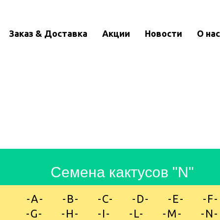
Заказ & Доставка
Акции
Новости
О нас
Семена кактусо в "N"
-A-
»
-B-
»
-C-
»
-D-
»
-E-
»
-F-
-G-
»
-H-
»
-I-
»
-L-
»
-M-
»
-N-