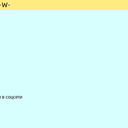
-W-
 в соцсети