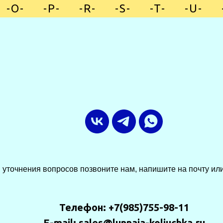
-O-
»
-P-
»
-R-
»
-S-
»
-T-
»
-U-
»
 уточнения вопросов позвоните нам, напишите на почту или
Телефон: +7(985)755-98-11
E-mail: sales@lunnaia-koliuchka.ru