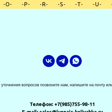
-O-
»
-P-
»
-R-
»
-S-
»
-T-
»
-U-
»
 уточнения вопросов позвоните нам, напишите на почту или
Телефон: +7(985)755-98-11
E-mail: sales@lunnaia-koliuchka.ru