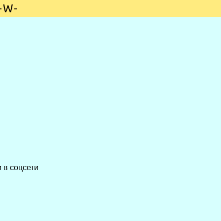
-W-
 в соцсети