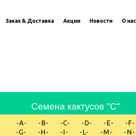
Заказ & Доставка
Акции
Новости
О нас
Семена кактусо в "C"
-A-
»
-B-
»
-C-
»
-D-
»
-E-
»
-F-
-G-
»
-H-
»
-I-
»
-L-
»
-M-
»
-N-