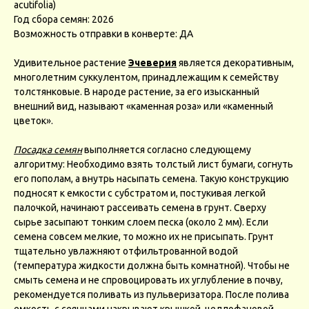
acutifolia)
Год сбора семян: 2026
Возможность отправки в конверте: ДА
Удивительное растение
Эчеверия
является декоративным,
многолетним суккулентом, принадлежащим к семейству
толстянковые. В народе растение, за его изысканный
внешний вид, называют «каменная роза» или «каменный
цветок».
Посадка семян
выполняется согласно следующему
алгоритму: Необходимо взять толстый лист бумаги, согнуть
его пополам, а внутрь насыпать семена. Такую конструкцию
подносят к емкости с субстратом и, постукивая легкой
палочкой, начинают рассеивать семена в грунт. Сверху
сырье засыпают тонким слоем песка (около 2 мм). Если
семена совсем мелкие, то можно их не присыпать. Грунт
тщательно увлажняют отфильтрованной водой
(температура жидкости должна быть комнатной). Чтобы не
смыть семена и не спровоцировать их углубление в почву,
рекомендуется поливать из пульверизатора. После полива
емкость с сеянцами накрывают крышкой, целлофановой