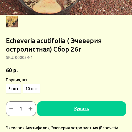
Echeveria acutifolia ( Эчеверия
остролистная) Сбор 26г
SKU:
000034-1
р.
60
Порция, шт
5+шт
10+шт
Купить
Эхеверия Акутифолия, Эчеверия остролистная (Echeveria