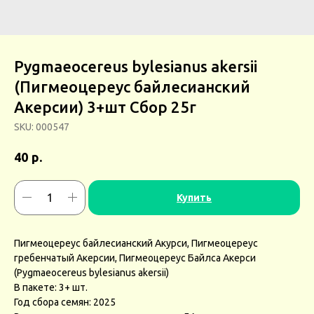
Pygmaeocereus bylesianus akersii
(Пигмеоцереус байлесианский
Акерсии) 3+шт Сбор 25г
SKU:
000547
р.
40
Купить
Пигмеоцереус байлесианский Акурси, Пигмеоцереус
гребенчатый Акерсии, Пигмеоцереус Байлса Акерси
(Pygmaeocereus bylesianus akersii)
В пакете: 3+ шт.
Год сбора семян: 2025