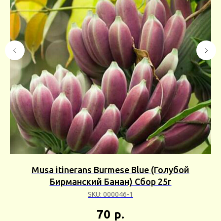
т
Musa itinerans Burmese Blue (Голубой
Бирманский Банан) Сбор 25г
SKU:
000046-1
70
р.