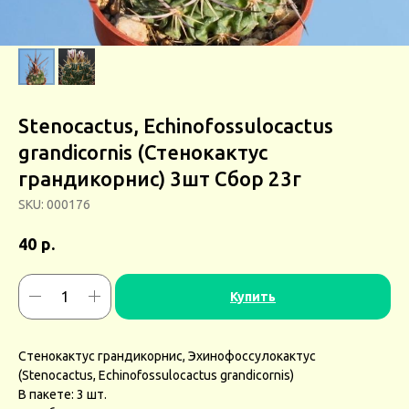
Stenocactus, Echinofossulocactus
grandicornis (Стенокактус
грандикорнис) 3шт Сбор 23г
SKU:
000176
р.
40
Купить
Стенокактус грандикорнис, Эхинофоссулокактус
(Stenocactus, Echinofossulocactus grandicornis)
В пакете: 3 шт.