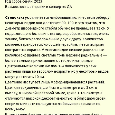
Год сбора семян: 2023
Возможность отправки в конверте: ДА
Стенокактус
отличается наибольшим количеством ребер: у
некоторых видов оно достигает 90–100, и это притом, что
диаметр шаровидного стебля обычно не превышает 12 см. У
подавляющего большинства видов ребра волнистые, очень
тонкие, близко расположенные друг к другу. Количество
колючек варьируется, но общей чертой является их яркая,
контрастная окраска. У многих видов нижние радиальные
колючки окрашены в светлые тона, верхние радиальные —
более темные, прилегающие к стеблю или прямые.
Центральные колючки числом 1–4 появляются у этих
растений лишь во взрослом возрасте, но у некоторых видов
могут достигать 10 см.
Цветение наступает лишь у сформировавшихся растений.
Цветки верхушечные, до 4 см. в диаметре и до 3 см. в
высоту, в широкой цветовой гамме, яркие. Стенокактусы
отличаются высокой декоративностью, а благодаря своей
неприхотливости пользуются любовью цветоводов по
всему миру.
Единственный недостаток растения — медленный рост.