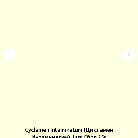
)
Cyclamen intaminatum (Цикламен
K
Интаминатум) 1шт Сбор 25г