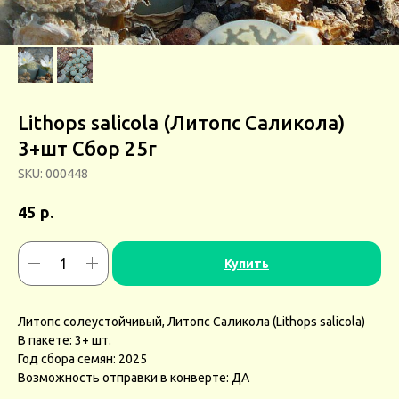
Lithops salicola (Литопс Саликола)
3+шт Сбор 25г
SKU:
000448
р.
45
Купить
Литопс солеустойчивый, Литопс Саликола (Lithops salicola)
В пакете: 3+ шт.
Год сбора семян: 2025
Возможность отправки в конверте: ДА