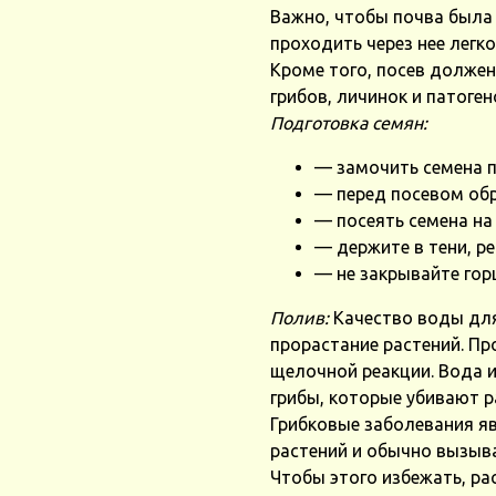
Важно, чтобы почва была
проходить через нее легк
Кроме того, посев долже
грибов, личинок и патоге
Подготовка семян:
— замочить семена п
— перед посевом об
— посеять семена на 
— держите в тени, р
— не закрывайте гор
Полив:
Качество воды для
прорастание растений. Пр
щелочной реакции. Вода 
грибы, которые убивают р
Грибковые заболевания я
растений и обычно вызыва
Чтобы этого избежать, ра