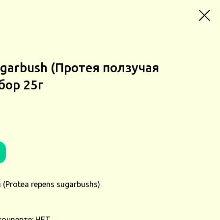
ugarbush (Протея ползучая
бор 25г
(Protea repens sugarbushs)
конверте: НЕТ