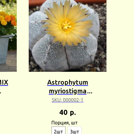
MIX
Astrophytum
myriostigma
кс)
(Астрофитум
SKU:
000002-1
г
мириостигма) Европа
40
р.
Сбор 25г
Порция, шт
2шт
3шт