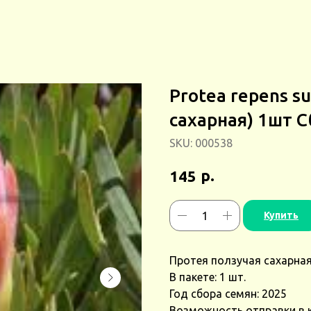
Protea repens s
сахарная) 1шт С
SKU:
000538
р.
145
Купить
Протея ползучая сахарная 
В пакете: 1 шт.
Год сбора семян: 2025
Возможность отправки в 