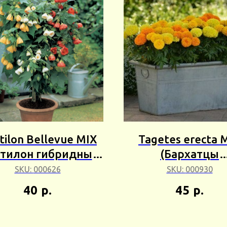
tilon Bellevue MIX
Tagetes erecta 
утилон гибридный
(Бархатцы
лвью Микс) 5+шт
африканские Ми
SKU:
000626
SKU:
000930
Сбор 25г
10+шт Сбор 25
40
р.
45
р.