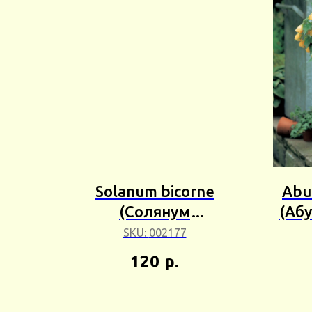
Solanum bicorne
Abu
(Солянум
(Аб
двустворчатый) 1шт
Бе
SKU:
002177
Сбор 25г
120
р.