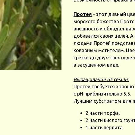
Протея
- этот дивный цве
морского божества Протея
внешность и обладал дар
добивался своих целей. А
людьми Протей представа
коварным мстителем. Цве
срезке до двух-трех неде
в засушенном виде.
Выращивание из семян:
Протеи требуется хорошо
с pH приблизительно 5,5.
Лучшим субстратом для по
2 части торфа,
2 части кислого грун
1 часть перлита.