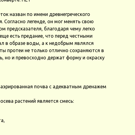
ток назван по имени древнегреческого
. Согласно легенде, он мог менять свою
ом предсказателя, благодаря чему легко
 еще есть предание, что перед честными
л в образе воды, а к недобрым являлся
ты протеи не только отлично сохраняются в
ль, но и превосходно держат форму и окраску
 аэрированная почва с адекватным дренажем
сева растений является смесь:
та,