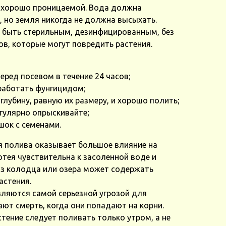
 хорошо проницаемой. Вода должна
о, но земля никогда не должна высыхать.
н быть стерильным, дезинфицированным, без
нов, которые могут повредить растения.
еред посевом в течение 24 часов;
работать фунгицидом;
глубину, равную их размеру, и хорошо полить;
егулярно опрыскивайте;
шок с семенами.
 полива оказывает большое влияние на
отея чувствительна к засоленной воде и
из колодца или озера может содержать
астения.
вляются самой серьезной угрозой для
ют смерть, когда они попадают на корни.
стение следует поливать только утром, а не