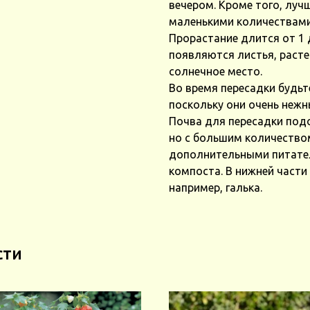
вечером. Кроме того, луч
маленькими количествами
Прорастание длится от 1 
появляются листья, расте
солнечное место.
Во время пересадки будьт
поскольку они очень нежн
Почва для пересадки подо
но с большим количеством
дополнительными питате
компоста. В нижней част
например, галька.
сти