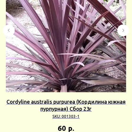
ор
Cordyline australis purpurea (Кордилина южная
пурпурная) Сбор 23г
(
SKU:
001303-1
60
р.