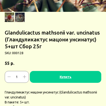
Glandulicactus mathsonii var. uncinatus
(Гландуликактус мацони унсинатус)
5+шт Сбор 25г
SKU:
000128
р.
55
Купить
Гландуликактус мацони унсинатус (Glandulicactus mathsonii
var. uncinatus)
В пакете: 5+ шт.