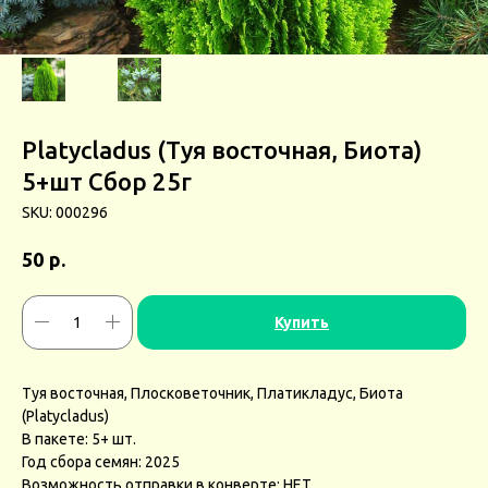
Platycladus (Туя восточная, Биота)
5+шт Сбор 25г
SKU:
000296
р.
50
Купить
Туя восточная, Плосковеточник, Платикладус, Биота
(Platycladus)
В пакете: 5+ шт.
Год сбора семян: 2025
Возможность отправки в конверте: НЕТ