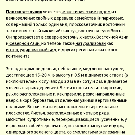
Плосковеточник
является
монотипическим
родом
из
вечнозеленых
хвойных
деревьев семейства Кипарисовых,
содержащий только один вид, плосковеточник восточный ,
также известный как китайская туя,
восточная туя и Биота.
Он произрастает в северо-восточных частях
Восточной Азии
и
Северной Азии
,
но теперь также
натурализован
как
интродуцированный вид.
в других регионах азиатского
континента.
Это однодомное дерево, небольшое, медленнорастущее,
достигающее 15–20 м. в высоту и 0,5 м в диаметре ствола (в
исключительных случаях до 30 м в высоту и 2 м. в диаметре
у очень старых деревьев). Ветви относительно короткие,
рыхло расположенные и, как правило, резко направленные
вверх, а кора буроватая, отделенная узкими вертикальными
полосами. Ветки сжаты и расположены в вертикальных
плоскостях. Листья, расположенные в четыре ряда,
мясистые, супротивные, перекрещивающиеся , усеченные, у
взрослых особей черешчатые, несколько загнутые внутрь,
однородного зеленого цвета, со смолистыми железами на