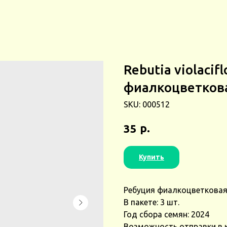
Rebutia violacif
фиалкоцветкова
SKU:
000512
р.
35
Купить
Ребуция фиалкоцветковая (
В пакете: 3 шт.
Год сбора семян: 2024
Возможность отправки в 