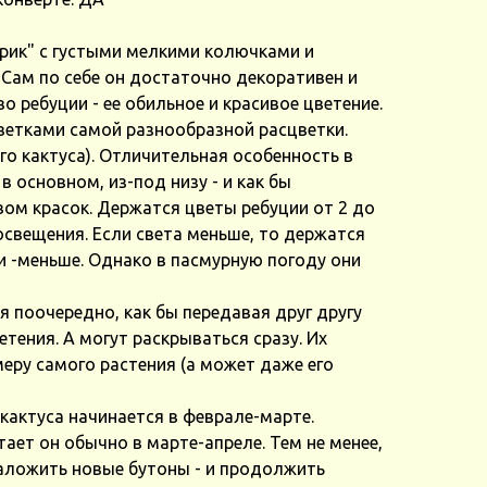
рик" с густыми мелкими колючками и
Сам по себе он достаточно декоративен и
о ребуции - ее обильное и красивое цветение.
ветками самой разнообразной расцветки.
го кактуса). Отличительная особенность в
в основном, из-под низу - и как бы
ом красок. Держатся цветы ребуции от 2 до
 освещения. Если света меньше, то держатся
и -меньше. Однако в пасмурную погоду они
я поочередно, как бы передавая друг другу
тения. А могут раскрываться сразу. Их
еру самого растения (а может даже его
 кактуса начинается в феврале-марте.
тает он обычно в марте-апреле. Тем не менее,
заложить новые бутоны - и продолжить