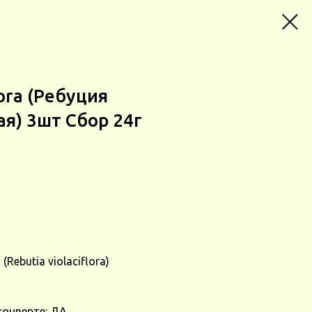
lora (Ребуция
я) 3шт Сбор 24г
Rebutia violaciflora)
конверте: ДА