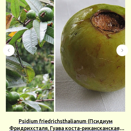
Psidium friedrichsthalianum (Псидиум
ор
Фридрихсталя, Гуава коста-рикансканская)