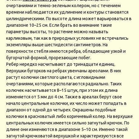
очертаниями и темно-зеленым колером, но с течением
времени наблюдается их удлинение и контуры становятся
цилиндрическими. По высоте длина может варьироваться в
диапазоне 10–25 см. Если брать во внимание такие
параметры высоты, то растение можно называть
карликовым, так как в природных условиях не встречались
экземпляры выше шестидесяти сантиметров. На
поверхности стебля имеются ребра, обладающие узкой и
бугорчатой формой, прорезающие побег.
Ребер нередко насчитывают до тринадцати единиц.
Верхушки бугорков на ребрах увенчаны ареолами. В них
растут колючки светлого цвета, с игловидными
очертаниями, которые располагаются радиально. Таких
колючек насчитывается 8–15 штук, при этом их длина
изменяется от 5 мм до 4 см. Также в ареалах берут свое
начало центральные колючки, их число может попадать в
диапазон от одной до четырех. Окрашены подобные
колючки в красноватый либо коричневый колер. На верхушке
центральных колючек имеется сильно загнутый крючок. По
длине они изменяются в диапазоне 5–10 см. Именно такой
загнутой крючковатой верхушкой и характеризуются все