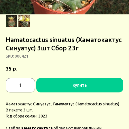
Hamatocactus sinuatus (Хаматокактус
Синуатус) 3шт Сбор 23г
SKU:
000421
р.
35
Купить
Хаматокактус Синуатус , Гамокактус (Hamatocactus sinuatus)
В пакете 3 шт.
Год сбора семян: 2023
Стебли
Хаматокактуса
обладают шаровидными