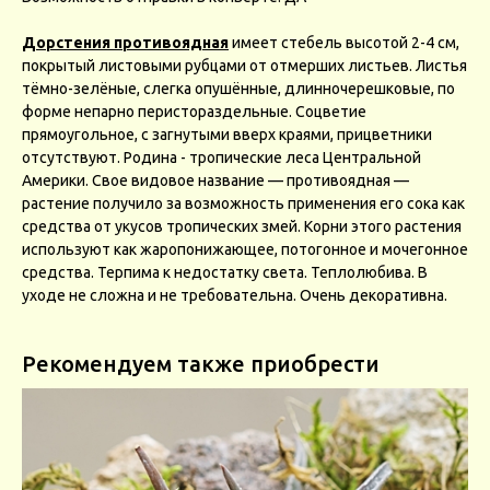
Дорстения противоядная
имеет стебель высотой 2-4 см,
покрытый листовыми рубцами от отмерших листьев. Листья
тёмно-зелёные, слегка опушённые, длинночерешковые, по
форме непарно перистораздельные. Соцветие
прямоугольное, с загнутыми вверх краями, прицветники
отсутствуют. Родина - тропические леса Центральной
Америки. Свое видовое название — противоядная —
растение получило за возможность применения его сока как
средства от укусов тропических змей. Корни этого растения
используют как жаропонижающее, потогонное и мочегонное
средства. Терпима к недостатку света. Теплолюбива. В
уходе не сложна и не требовательна. Очень декоративна.
Рекомендуем также приобрести