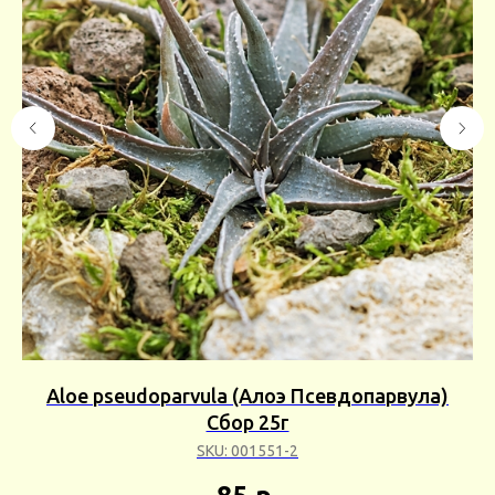
ум
Aloe pseudoparvula (Алоэ Псевдопарвула)
Сбор 25г
SKU:
001551-2