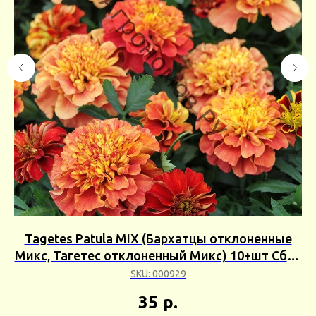
шт
Tagetes Patula MIX (Бархатцы отклоненные
Микс, Тагетес отклоненный Микс) 10+шт Сбор
24г
SKU:
000929
35
р.