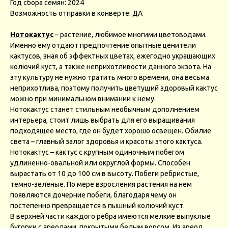
Год сбора семян: 2024
Возможность отправки в конверте: ДА
Нотокактус
– растение, любимое многими цветоводами.
Именно ему отдают предпочтение опытные ценители
кактусов, зная об эффектных цветах, ежегодно украшающих
колючий куст, а также неприхотливости данного экзота. На
эту культуру не нужно тратить много времени, она весьма
неприхотлива, поэтому получить цветущий здоровый кактус
можно при минимальном внимании к нему.
Нотокактус станет стильным необычным дополнением
интерьера, стоит лишь выбрать для его выращивания
подходящее место, где он будет хорошо освещен. Обилие
света – главный залог здоровья и красоты этого кактуса.
Нотокактус – кактус с крупным одиночным побегом
удлиненно-овальной или округлой формы. Способен
вырастать от 10 до 100 см в высоту. Побеги ребристые,
темно-зеленые. По мере взросления растения на нем
появляются дочерние побеги, благодаря чему он
постепенно превращается в пышный колючий куст.
В верхней части каждого ребра имеются мелкие выпуклые
бугорки с ареолами, покрытыми белым ворсом. Из ареол