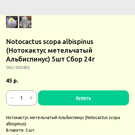
Notocactus scopa albispinus
(Нотокактус метельчатый
Альбиспинус) 5шт Сбор 24г
SKU:
000483
р.
45
Купить
Нотокактус метельчатый Альбиспинус (Notocactus scopa
albispinus)
В пакете: 5 шт.