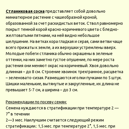
Стланиковая сосна
представляет собой довольно
миниатюрное растение с чашеобразной кроной,
образованной за счет раскидистых веток. Ствол равномерно
покрыт темной корой красно-коричневого цвета с бледно-
желтоватыми пятнами, на ней видно небольшое
шелушение. На ветках кора гладкая и серая, сами ветви чаще
всего прижаты к земле, а их верхушки устремлены вверх.
Молодые побеги стланика обычно окрашены в зеленые
оттенки, на них заметно густое опушение, по мере роста
растения они меняют окрас на коричневый. Хвоя довольно
длинная – до 8 см. Строение хвоинок трехгранное, расцветка
– зеленовато-сизая. Размещаются иголки пучками по 5 штук.
Шишки маленькие, вытянутые и закругленные, их длина не
превышает 5-7 см, а ширина – до 3 см.
Рекомендации по посеву семян:
Семена нуждаются в стратификации при температуре 2 —
7° в течении
2—3 мес. Наилучшим считается следующий режим
стратификации.: 1,5 мес. при температуре 2°, 1,5 мес. при