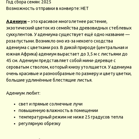
Год сбора семян: 2025
Возможность отправки в конверте: НЕТ
Адениум
– это красивое многолетнее растение,
экзотический цветок из семейства древовидных стеблевых
суккулентов. У адениума существует ещё одно название —
роза пустыни. Возникло оно из-за некоего сходства
адениума с цветками роз. В дикой природе (центральная и
южная Африка) адениум вырастает до 3,5 м с листьями до
45 см. Адениум представляет собой мини-деревце с
сероватым стволом, который книзу утолщается. У адениума
очень красивые и разнообразные по размеру и цвету цветки,
большие удлинённые блестящие листья.
Адениум любит:
свет и прямые солнечные лучи
повышенную влажность в помещении
температурный режим не ниже 25 градусов тепла
регулярную обрезку