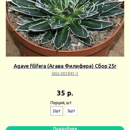
а)
Agave filifera (Агава Филифера) Сбор 25г
SKU:
001841-1
35
р.
Порция, шт
2шт
5шт
Подробнее