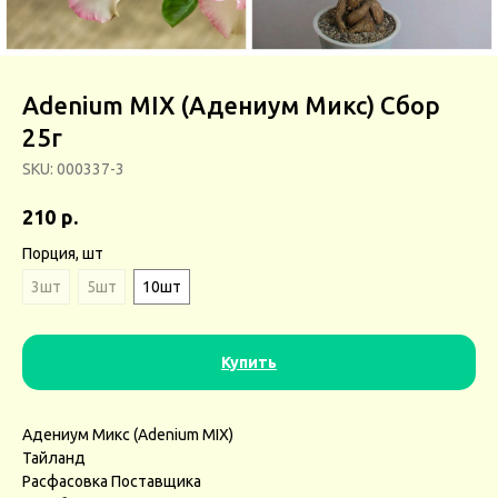
Adenium MIX (Адениум Микс) Сбор
25г
SKU:
000337-3
р.
210
Порция, шт
3шт
5шт
10шт
Купить
Адениум Микс (Adenium MIX)
Тайланд
Расфасовка Поставщика