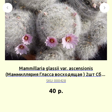
Mammillaria glassii var. ascensionis
(Маммиллярия Гласса восходящая ) 2шт Сбор
(
24г
SKU:
000428
40
р.