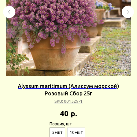
Alyssum maritimum (Алиссум морской)
Розовый Сбор 25г
SKU:
001529-1
40
р.
Порция, шт
5+шт
10+шт