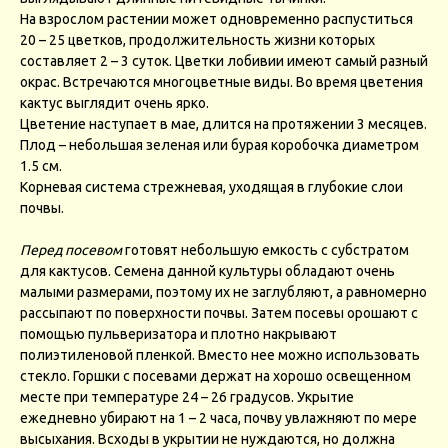
На взрослом растении может одновременно распуститься
20 – 25 цветков, продолжительность жизни которых
составляет 2 – 3 суток. Цветки лобивии имеют самый разный
окрас. Встречаются многоцветные виды. Во время цветения
кактус выглядит очень ярко.
Цветение наступает в мае, длится на протяжении 3 месяцев.
Плод – небольшая зеленая или бурая коробочка диаметром
1.5 см.
Корневая система стрежневая, уходящая в глубокие слои
почвы.
Перед посевом
готовят небольшую емкость с субстратом
для кактусов. Семена данной культуры обладают очень
малыми размерами, поэтому их не заглубляют, а равномерно
рассыпают по поверхности почвы. Затем посевы орошают с
помощью пульверизатора и плотно накрывают
полиэтиленовой пленкой. Вместо нее можно использовать
стекло. Горшки с посевами держат на хорошо освещенном
месте при температуре 24 – 26 градусов. Укрытие
ежедневно убирают на 1 – 2 часа, почву увлажняют по мере
высыхания. Всходы в укрытии не нуждаются, но должна