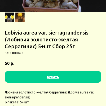
Lobivia aurea var. sierragrandensis
(Лобивия золотисто-желтая
Серрагинис) 5+шт Сбор 25г
SKU:
000422
р.
50
Купить
Лобивия золотисто-желтая Серрагинис (Lobivia aurea var.
sierragrandensis)
В пакете: 5+ шт.