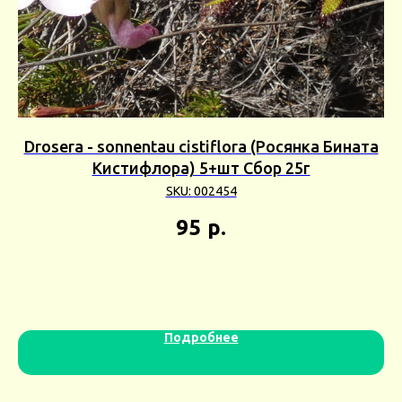
ор
Drosera - sonnentau cistiflora (Росянка Бината
Кистифлора) 5+шт Сбор 25г
SKU:
002454
95
р.
Подробнее