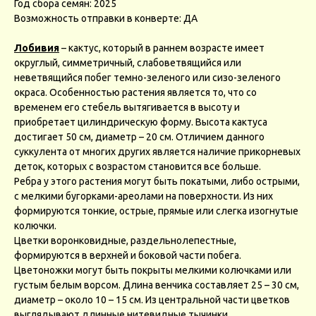
Год сбора семян: 2025
Возможность отправки в конверте: ДА
Лобивия
– кактус, который в раннем возрасте имеет
округлый, симметричный, слабоветвящийся или
неветвящийся побег темно-зеленого или сизо-зеленого
окраса. Особенностью растения является то, что со
временем его стебель вытягивается в высоту и
приобретает цилиндрическую форму. Высота кактуса
достигает 50 см, диаметр – 20 см. Отличием данного
суккулента от многих других является наличие прикорневых
деток, которых с возрастом становится все больше.
Ребра у этого растения могут быть покатыми, либо острыми,
с мелкими бугорками-ареолами на поверхности. Из них
формируются тонкие, острые, прямые или слегка изогнутые
колючки.
Цветки воронковидные, раздельнолепестные,
формируются в верхней и боковой части побега.
Цветоножки могут быть покрыты мелкими колючками или
густым белым ворсом. Длина венчика составляет 25 – 30 см,
диаметр – около 10 – 15 см. Из центральной части цветков
выглядывают длинные нитевидные тычинки.