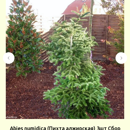
Abies numidica (Пихта алжирская) 3шт Сбор