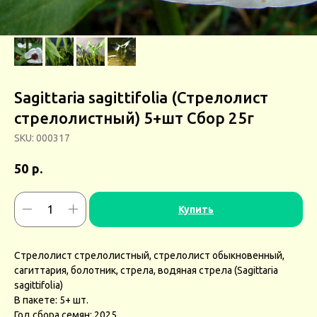
Sagittaria sagittifolia (Стрелолист
стрелолистный) 5+шт Сбор 25г
SKU:
000317
р.
50
Купить
Стрелолист стрелолистный, стрелолист обыкновенный,
сагиттария, болотник, стрела, водяная стрела (Sagittaria
sagittifolia)
В пакете: 5+ шт.
Год сбора семян: 2025