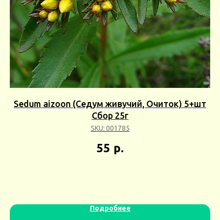
й)
Sedum aizoon (Седум живучий, Очиток) 5+шт
B
Сбор 25г
SKU:
001785
55
р.
Подробнее