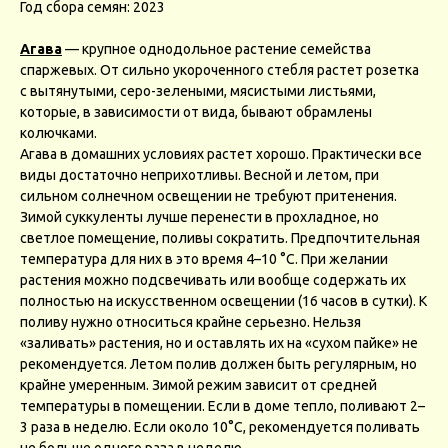
Год сбора семян: 2023
Агава
— крупное однодольное растение семейства
спаржевых. От сильно укороченного стебля растет розетка
с вытянутыми, серо-зелеными, мясистыми листьями,
которые, в зависимости от вида, бывают обрамлены
колючками.
Агава в домашних условиях растет хорошо. Практически все
виды достаточно неприхотливы. Весной и летом, при
сильном солнечном освещении не требуют притенения.
Зимой суккуленты лучше перенести в прохладное, но
светлое помещение, поливы сократить. Предпочтительная
температура для них в это время 4–10 °C. При желании
растения можно подсвечивать или вообще содержать их
полностью на искусственном освещении (16 часов в сутки). К
поливу нужно относиться крайне серьезно. Нельзя
«заливать» растения, но и оставлять их на «сухом пайке» не
рекомендуется. Летом полив должен быть регулярным, но
крайне умеренным. Зимой режим зависит от средней
температуры в помещении. Если в доме тепло, поливают 2–
3 раза в неделю. Если около 10°C, рекомендуется поливать
не больше одного раза в неделю.