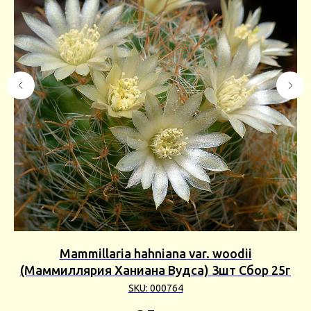
Mammillaria hahniana var. woodii
Eu
(Маммиллярия Ханиана Вудса) 3шт Сбор 25г
SKU:
000764