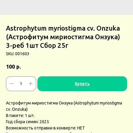
Astrophytum myriostigma cv. Onzuka
(Астрофитум мириостигма Онзука)
3-реб 1шт Сбор 25г
SKU:
001603
р.
100
Купить
Астрофитум мириостигма Онзука (Astrophytum myriostigma
cv. Onzuka)
В пакете: 1 шт.
Год сбора семян: 2025
Возможность отправки в конверте: НЕТ