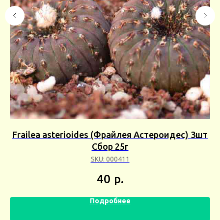
Frailea asterioides (Фрайлея Астероидес) 3шт
D
а)
Сбор 25г
SKU:
000411
40
р.
Подробнее