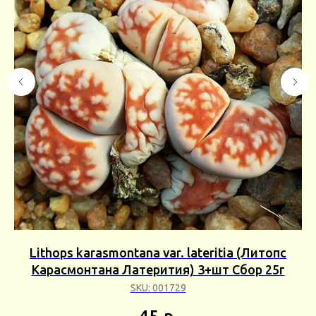
Lithops karasmontana var. lateritia (Литопс
R
Карасмонтана Латерития) 3+шт Сбор 25г
SKU:
001729