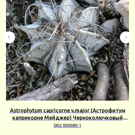
Astrophytum capricorne v.major (Астрофитум
каприкорне Мейджер) Черноколючковый
Сбор 25г
SKU:
000080-1