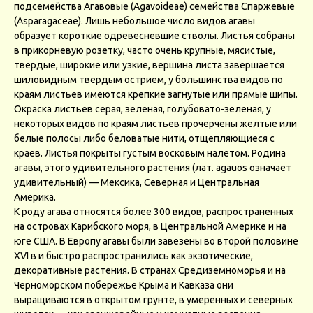
подсемейства Агавовые (Agavoideae) семейства Спаржевые
(Asparagaceae). Лишь небольшое число видов агавы
образует короткие одревесневшие стволы. Листья собраны
в прикорневую розетку, часто очень крупные, мясистые,
твердые, широкие или узкие, вершина листа завершается
шиловидным твердым острием, у большинства видов по
краям листьев имеются крепкие загнутые или прямые шипы.
Окраска листьев серая, зеленая, голубовато-зеленая, у
некоторых видов по краям листьев прочерчены желтые или
белые полосы либо беловатые нити, отщепляющиеся с
краев. Листья покрыты густым восковым налетом. Родина
агавы, этого удивительного растения (лат. agauos означает
удивительный) — Мексика, Северная и Центральная
Америка.
К роду агава относятся более 300 видов, распространенных
на островах Карибского моря, в Центральной Америке и на
юге США. В Европу агавы были завезены во второй половине
XVI в и быстро распространились как экзотические,
декоративные растения. В странах Средиземноморья и на
Черноморском побережье Крыма и Кавказа они
выращиваются в открытом грунте, в умеренных и северных