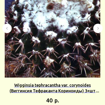
ен
Wigginsia tephracantha var. corynoides
5г
(Виггинсия Тефраканта Кориноиды) 3+шт
Сбор 25г
40
р.