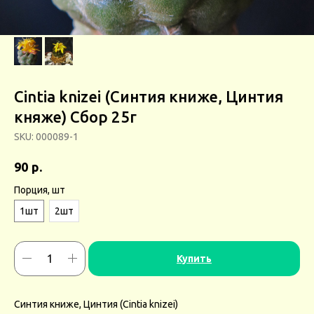
Cintia knizei (Синтия книже, Цинтия
княже) Сбор 25г
SKU:
000089-1
р.
90
Порция, шт
1шт
2шт
Купить
Синтия книже, Цинтия (Cintia knizei)