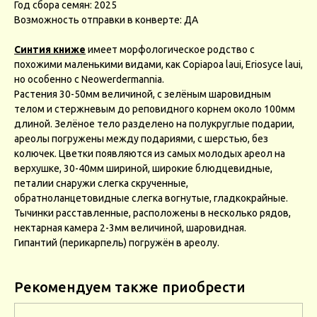
Год сбора семян: 2025
Возможность отправки в конверте: ДА
Синтия книже
имеет морфологическое родство с
похожими маленькими видами, как Copiapoa laui, Eriosyce laui,
но особенно с Neowerdermannia.
Растения 30-50мм величиной, с зелёным шаровидным
телом и стержневым до реповидного корнем около 100мм
длиной. Зелёное тело разделено на полукруглые подарии,
ареолы погружены между подариями, с шерстью, без
колючек. Цветки появляются из самых молодых ареол на
верхушке, 30-40мм шириной, широкие блюдцевидные,
петалии снаружи слегка скрученные,
обратноланцетовидные слегка вогнутые, гладкокрайные.
Тычинки расставленные, расположены в несколько рядов,
нектарная камера 2-3мм величиной, шаровидная.
Гипантий (перикарпель) погружён в ареолу.
Рекомендуем также приобрести