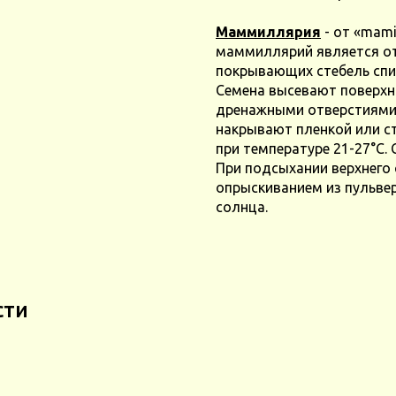
Маммиллярия
- от «mami
маммиллярий является отс
покрывающих стебель сп
Семена высевают поверхно
дренажными отверстиями в
накрывают пленкой или с
при температуре 21-27°С.
При подсыхании верхнего 
опрыскиванием из пульвер
солнца.
сти