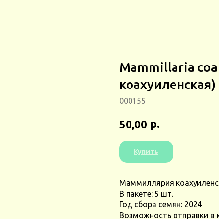
Mammillaria co
коахуиленская)
000155
р.
50,00
Купить
Маммиллярия коахуиленска
В пакете: 5 шт.
Год сбора семян: 2024
Возможность отправки в 