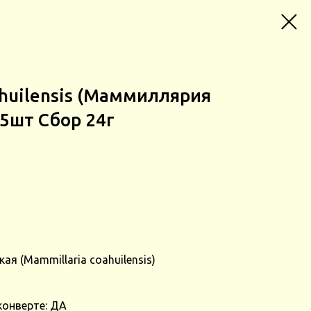
ahuilensis (Маммиллярия
 5шт Сбор 24г
я (Mammillaria coahuilensis)
конверте: ДА