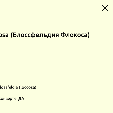
ccosa (Блоссфельдия Флокоса)
ssfeldia floccosa)
конверте: ДА