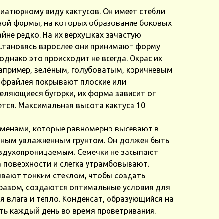
иатюрному виду кактусов. Он имеет стебли
ой формы, на которых образование боковых
йне редко. На их верхушках зачастую
 Становясь взрослее они принимают форму
днако это происходит не всегда. Окрас их
апример, зелёным, голубоватым, коричневым
с фрайлея покрывают плоские или
еляющиеся бугорки, их форма зависит от
тся. Максимальная высота кактуса 10
менами, которые равномерно высевают в
аным увлажненным грунтом. Он должен быть
оздухопроницаемым. Семечки не засыпают
а поверхности и слегка утрамбовывают.
ывают тонким стеклом, чтобы создать
бразом, создаются оптимальные условия для
 влага и тепло. Конденсат, образующийся на
ть каждый день во время проветривания.