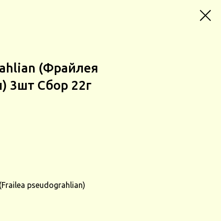
rahlian (Фрайлея
) 3шт Сбор 22г
railea pseudograhlian)