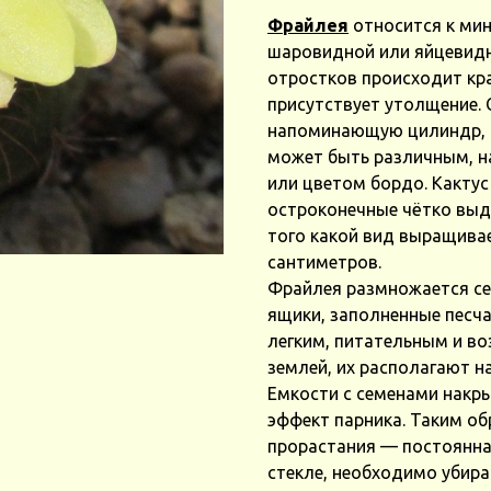
Фрайлея
относится к мин
шаровидной или яйцевидн
отростков происходит кра
присутствует утолщение.
напоминающую цилиндр, о
может быть различным, н
или цветом бордо. Какту
остроконечные чётко выд
того какой вид выращивае
сантиметров.
Фрайлея размножается се
ящики, заполненные песч
легким, питательным и в
землей, их располагают н
Емкости с семенами накр
эффект парника. Таким о
прорастания — постоянная
стекле, необходимо убира