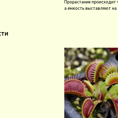
Прорастание происходит ч
а емкость выставляют на
сти