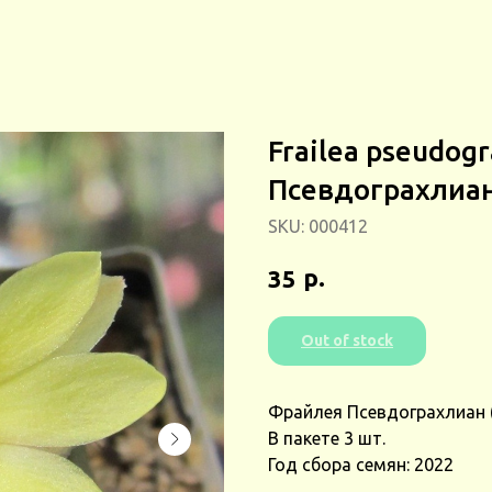
Frailea pseudog
Псевдограхлиан
SKU:
000412
р.
35
Out of stock
Фрайлея Псевдограхлиан (F
В пакете 3 шт.
Год сбора семян: 2022