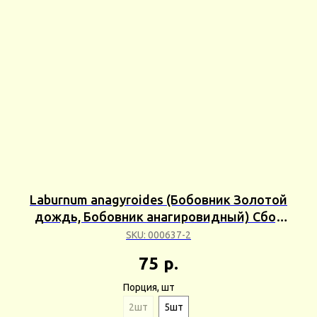
Laburnum anagyroides (Бобовник Золотой
дождь, Бобовник анагировидный) Сбор
23г
SKU:
000637-2
75
р.
Порция, шт
2шт
5шт