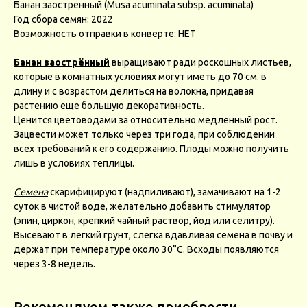
Банан заострённый (Musa acuminata subsp. acuminata)
Год сбора семян: 2022
Возможность отправки в конверте: НЕТ
Банан заострённый
выращивают ради роскошных листьев,
которые в комнатных условиях могут иметь до 70 см. в
длину и с возрастом делиться на волокна, придавая
растению еще большую декоративность.
Ценится цветоводами за относительно медленный рост.
Зацвести может только через три года, при соблюдении
всех требований к его содержанию. Плоды можно получить
лишь в условиях теплицы.
Семена
скарифицируют (надпиливают), замачивают на 1-2
суток в чистой воде, желательно добавить стимулятор
(эпин, циркон, крепкий чайный раствор, йод или селитру).
Высевают в легкий грунт, слегка вдавливая семена в почву и
держат при температуре около 30°С. Всходы появляются
через 3-8 недель.
Рекомендуем также приобрести