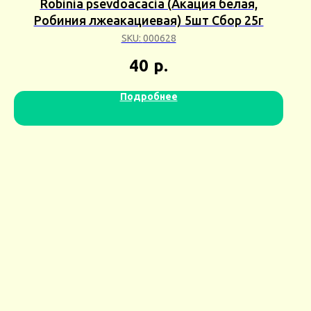
Robinia psevdoacacia (Акация белая,
Робиния лжеакациевая) 5шт Сбор 25г
SKU:
000628
40
р.
Подробнее