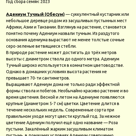
Год сбора семян: 2023
Адениум Тучный (Обесум)
— суккулентный кустарник или
небольшое деревце родом из засушливых пустынных мест
Африки, Азии и Танзании. Взглянув на растение, становится
понятно почему Адениум назвали тучным. Из раздутого
основания адениума вырастают не менее толстые сочные
серо-зеленые ветвящиеся стебли.
В природе растение может достигать до трёх метров
высоты с диаметром ствола до одного метра. Адениум
Тучный широко используется в комнатном цветоводстве.
Однако в домашних условиях высота растения не
превышает 70-ти сантиметров.
Выращивают Адениум дома не только ради эффектной
формы ствола и побегов. Необычайно красиво растение и во
время цветения. Весной и летом на Адениуме появляются
крупные (диаметром 5-7 см) цветки. Цветение длится в
течение нескольких недель. Современные сорта при
правильном уходе могут цвести круглый год. За нежное
цветение Адениум получил ещё одно название — Роза
пустыни. Закалённый жарким засушливым климатом
пустынь, в домашних условиях Адениум совершенно