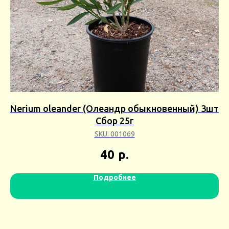
Nerium oleander (Олеандр обыкновенный) 3шт
L
Сбор 25г
SKU:
001069
40
р.
Подробнее