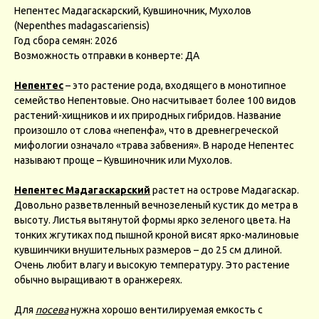
Непентес Мадагаскарский, Кувшиночник, Мухолов
(Nepenthes madagascariensis)
Год сбора семян: 2026
Возможность отправки в конверте: ДА
Непентес
– это растение рода, входящего в монотипное
семейство Непентовые. Оно насчитывает более 100 видов
растений-хищников и их природных гибридов. Название
произошло от слова «непенфа», что в древнегреческой
мифологии означало «трава забвения». В народе Непентес
называют проще – Кувшиночник или Мухолов.
Непентес Мадагаскарский
растет на острове Мадагаскар.
Довольно разветвленный вечнозеленый кустик до метра в
высоту. Листья вытянутой формы ярко зеленого цвета. На
тонких жгутиках под пышной кроной висят ярко-малиновые
кувшинчики внушительных размеров – до 25 см длиной.
Очень любит влагу и высокую температуру. Это растение
обычно выращивают в оранжереях.
Для
посева
нужна хорошо вентилируемая емкость с