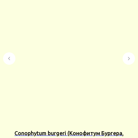
тум
Conophytum burgeri (Конофитум Бургера,