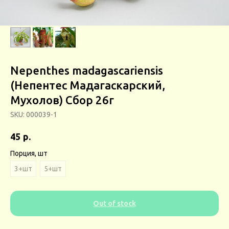
Nepenthes madagascariensis
(Непентес Мадагаскарский,
Мухолов) Сбор 26г
SKU:
000039-1
р.
45
Порция, шт
3+шт
5+шт
Out of stock