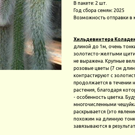
В пакете: 2 шт.
Год сбора семян: 2025
Возможность отправки в 
Хильдевинтера Коладе
длиной до 1м, очень тонки
золотисто-желтыми щити
не выражена. Крупные ве
розовые цветы (7 см длин
контрастируют с золотис
продолжается в течении н
растения, благодаря кото
- особенность цветка. Бу
многочисленными чешуйка
раскрывается (это явлени
похожим на длинную тонк
завязываются в результа