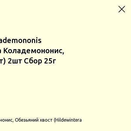
lademononis
а Коладемононис,
т) 2шт Сбор 25г
нис, Обезьяний хвост (Hildewintera