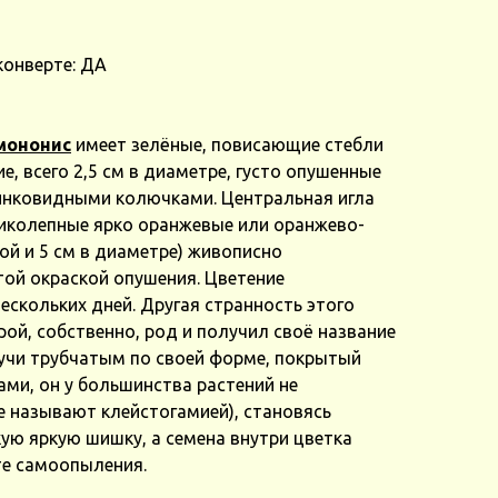
конверте: ДА
мононис
имеет зелёные, повисающие стебли
е, всего 2,5 см в диаметре, густо опушенные
нковидными колючками. Центральная игла
ликолепные ярко оранжевые или оранжево-
ой и 5 см в диаметре) живописно
той окраской опушения. Цветение
ескольких дней. Другая странность этого
рой, собственно, род и получил своё название
дучи трубчатым по своей форме, покрытый
ми, он у большинства растений не
е называют клейстогамией), становясь
ую яркую шишку, а семена внутри цветка
те самоопыления.