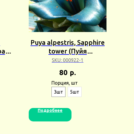
m
Puya alpestris, Sapphire
ba
tower (Пуйя
м
альпийская, Сапфир
SKU:
000922-1
ьба)
Тауэр) Сбор 24г
80
р.
Порция, шт
3шт
5шт
Подробнее