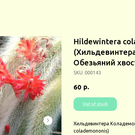
Hildewintera co
(Хильдевинтер
Обезьяний хвос
SKU:
000143
р.
60
Out of stock
Хильдевинтера Коладемоно
colademononis)