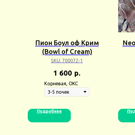
Пион Боул оф Крим
Neo
(Bowl of Cream)
Асп
SKU:
700072-1
1 600
р.
Корневая, ОКС
Подробнее
По