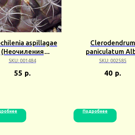
chilenia aspillagae
Clerodendru
(Неочиления
paniculatum Al
иллаги) 2+шт Сбор
(Клеродендру
SKU:
001484
SKU:
002585
24г
метельчатый Ал
55
р.
40
р.
1шт Сбор 25г
дробнее
Подробнее