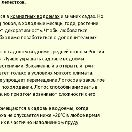
 лепестков.
ся в
комнатных водоемах
и зимних садах. Но
д покоя, в холодные месяцы года, растение
ет декоративность. Чтобы любоваться
обходимо позаботиться о дополнительных
с в садовом водоеме средней полосы России
я. Лучше украшать садовые водоемы
астениями. Высаженный в открытый грунт
тет только в условиях мягкого климата.
е упрощает перемещение Лотосов в закрытое
 похолодании. Лотос способен зимовать в
 но при этом возникают сложности с его
омещаются в садовые водоемы, когда
ха не опускается ниже +20°C в любое время
 их в частично наполненном пруду.