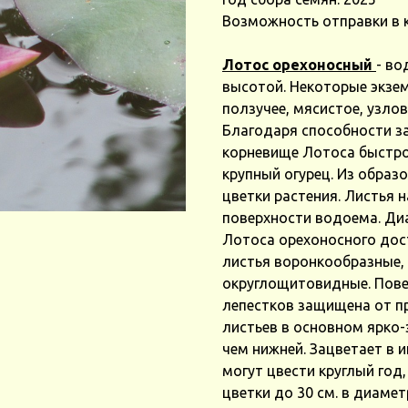
Возможность отправки в 
Лотос орехоносный
- во
высотой. Некоторые экзе
ползучее, мясистое, узло
Благодаря способности з
корневище Лотоса быстро
крупный огурец. Из образ
цветки растения. Листья 
поверхности водоема. Ди
Лотоса орехоносного дос
листья воронкообразные,
округлощитовидные. Пове
лепестков защищена от п
листьев в основном ярко-
чем нижней. Зацветает в 
могут цвести круглый год
цветки до 30 см. в диаме