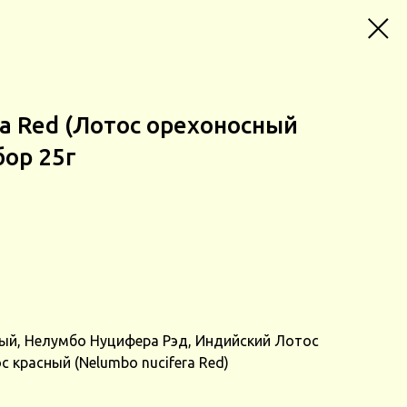
ra Red (Лотос орехоносный
бор 25г
ый, Нелумбо Нуцифера Рэд, Индийский Лотос
 красный (Nelumbo nucifera Red)