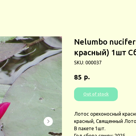
Nelumbo nucife
красный) 1шт С
SKU:
000037
р.
85
Out of stock
Лотос орехоносный красн
красный, Священный Лотос
В пакете 1шт.
Год сбора семян: 2025