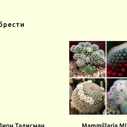
брести
Пион Талисман
Mammillaria M