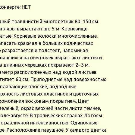
конверте: НЕТ
дный травянистый многолетник 80‒150 см.
мпляры вырастают до 5 м. Корневище
ватые. Корневые волоски многочисленные.
апасать крахмал в больших количествах
 разрастается и толстеет, напоминая
овавшихся на нем почек вырастают листья и
на длинных черешках покрывают 2‒3 м.
аметр расположенных над водой листьев
тигает 60 см. Приподнятые над поверхностью
 плавающие плоские, подводные
рхность листовых пластинок и цветочных
ромокания восковым покрытием. Цвет
зеленый, окрас верхней части листа темнее,
июле-августе. В тропических странах Лотосы
, с различной интенсивностью. Одиночные
тре. Расположение пазушное. У каждого цветка