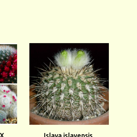
IX
Islaya islayensis,