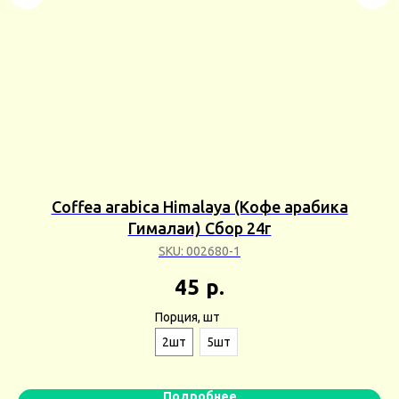
р
Coffea arabica Himalaya (Кофе арабика
Гималаи) Сбор 24г
SKU:
002680-1
45
р.
Порция, шт
2шт
5шт
Подробнее