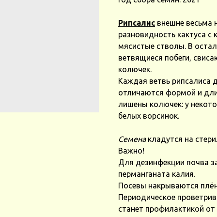
Рипсалис
внешне весьма н
разновидность кактуса с
мясистые стволы. В оста
ветвящиеся побеги, свиса
колючек.
Каждая ветвь рипсалиса д
отличаются формой и длин
лишены колючек: у некот
белых ворсинок.
Семена
кладутся на стер
Важно!
Для дезинфекции почва з
перманганата калия.
Посевы накрываются плёнк
Периодическое проветрив
станет профилактикой от 