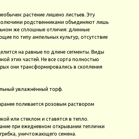
еобычен: растение лишено листьев. Эту
 колючими родственниками объединяют лишь
льном же сплошные отличия: длинные
ющие по типу ампельных культур, отсутствие
елится на равные по длине сегменты. Виды
ой этих частей. Не все сорта полностью
орых они трансформировались в скопления
ильный увлажнённый торф.
аранее поливается розовым раствором
ой или стеклом и ставятся в тепло.
ание при ежедневном открывании теплички
грибка, уничтожающего семена.