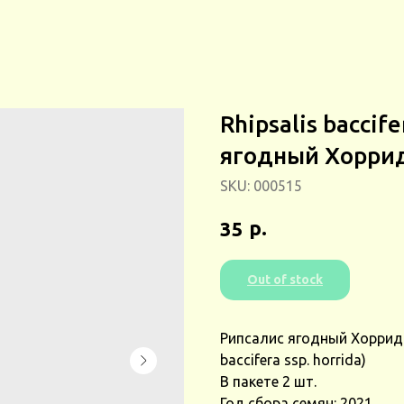
Rhipsalis baccife
ягодный Хоррид
SKU:
000515
р.
35
Out of stock
Рипсалис ягодный Хоррида
baccifera ssp. horrida)
В пакете 2 шт.
Год сбора семян: 2021